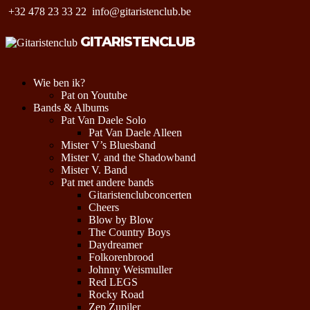
+32 478 23 33 22
info@gitaristenclub.be
GITARISTENCLUB
Wie ben ik?
Pat on Youtube
Bands & Albums
Pat Van Daele Solo
Pat Van Daele Alleen
Mister V’s Bluesband
Mister V. and the Shadowband
Mister V. Band
Pat met andere bands
Gitaristenclubconcerten
Cheers
Blow by Blow
The Country Boys
Daydreamer
Folkorenbrood
Johnny Weismuller
Red LEGS
Rocky Road
Zep Zupiler