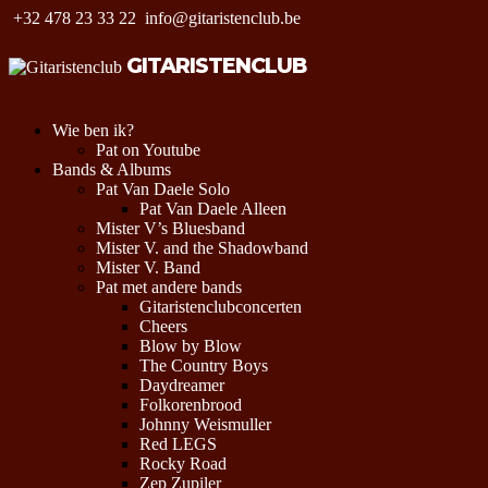
+32 478 23 33 22
info@gitaristenclub.be
GITARISTENCLUB
Wie ben ik?
Pat on Youtube
Bands & Albums
Pat Van Daele Solo
Pat Van Daele Alleen
Mister V’s Bluesband
Mister V. and the Shadowband
Mister V. Band
Pat met andere bands
Gitaristenclubconcerten
Cheers
Blow by Blow
The Country Boys
Daydreamer
Folkorenbrood
Johnny Weismuller
Red LEGS
Rocky Road
Zep Zupiler