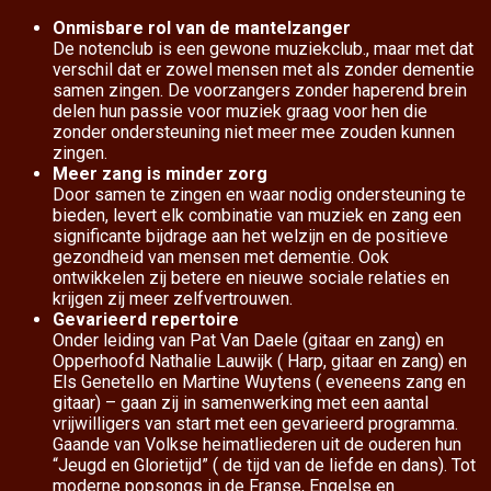
Onmisbare rol van de mantelzanger
De notenclub is een gewone muziekclub.
, maar met dat
verschil dat er zowel mensen met als zonder dementie
samen zingen. De voorzangers zonder haperend brein
delen hun passie voor muziek graag voor hen die
zonder ondersteuning niet meer mee zouden kunnen
zingen.
Meer zang is minder zorg
Door samen te zingen en waar nodig ondersteuning te
bieden, levert elk combinatie van muziek en zang een
significante bijdrage aan het welzijn en de positieve
gezondheid van mensen met dementie. Ook
ontwikkelen zij betere en nieuwe sociale relaties en
krijgen zij meer zelfvertrouwen.
Gevarieerd repertoire
Onder leiding van Pat Van Daele (gitaar en zang) en
Opperhoofd Nathalie Lauwijk ( Harp, gitaar en zang) en
Els Genetello en Martine Wuytens ( eveneens zang en
gitaar) – gaan zij in samenwerking met een aantal
vrijwilligers van start met een gevarieerd programma.
Gaande van Volkse heimatliederen uit de ouderen hun
“Jeugd en Glorietijd” ( de tijd van de liefde en dans). Tot
moderne popsongs in de Franse, Engelse en